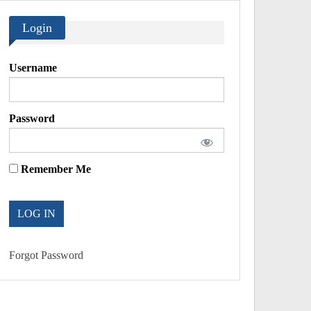
Login
Username
Password
Remember Me
Forgot Password