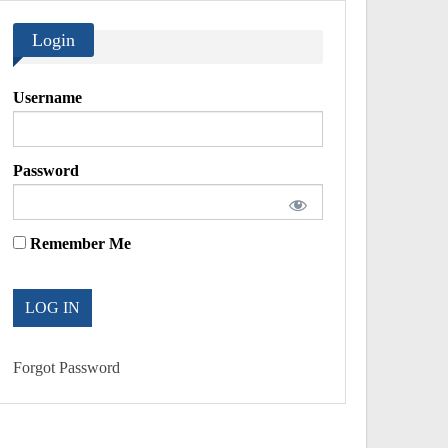
Login
Username
Password
Remember Me
Forgot Password