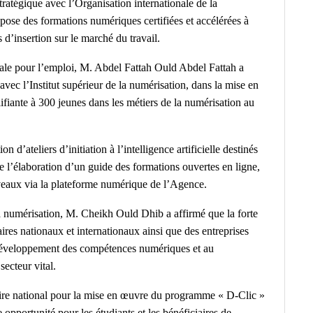
stratégique avec l’Organisation internationale de la
opose des formations numériques certifiées et accélérées à
s d’insertion sur le marché du travail.
onale pour l’emploi, M. Abdel Fattah Ould Abdel Fattah a
avec l’Institut supérieur de la numérisation, dans la mise en
ifiante à 300 jeunes dans les métiers de la numérisation au
d’ateliers d’initiation à l’intelligence artificielle destinés
 l’élaboration d’un guide des formations ouvertes en ligne,
veaux via la plateforme numérique de l’Agence.
 la numérisation, M. Cheikh Ould Dhib a affirmé que la forte
aires nationaux et internationaux ainsi que des entreprises
 développement des compétences numériques et au
ecteur vital.
enaire national pour la mise en œuvre du programme « D-Clic »
 opportunité pour les étudiants et les bénéficiaires de