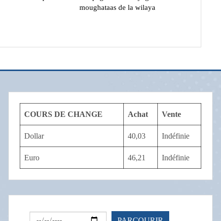
moughataas de la wilaya
COURS DE CHANGE
Achat
Vente
Dollar
40,03
Indéfinie
Euro
46,21
Indéfinie