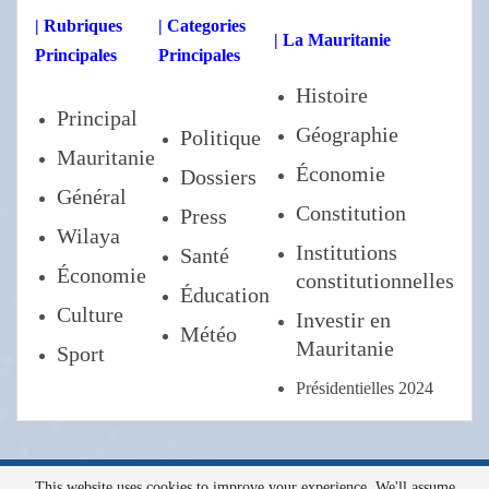
| Rubriques
| Categories
| La Mauritanie
Principales
Principales
Histoire
Principal
Géographie
Politique
Mauritanie
Économie
Dossiers
Général
Constitution
Press
Wilaya
Institutions
Santé
Économie
constitutionnelles
Éducation
Culture
Investir en
Météo
Mauritanie
Sport
Présidentielles 2024
This website uses cookies to improve your experience. We'll assume