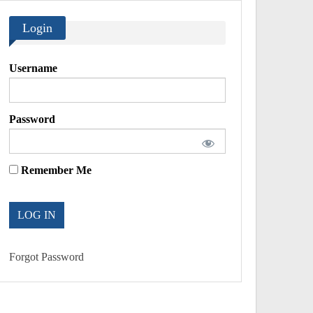
Login
Username
Password
Remember Me
Forgot Password