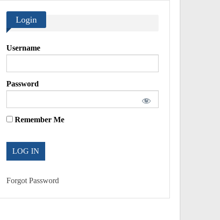
Login
Username
Password
Remember Me
Forgot Password