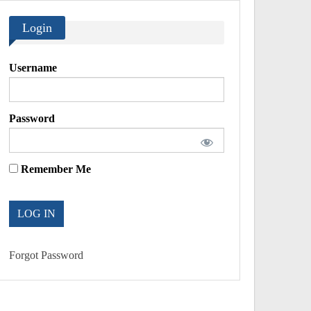
Login
Username
Password
Remember Me
Forgot Password