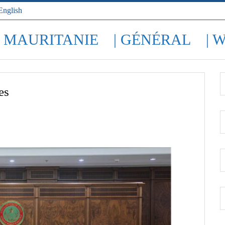
English
| MAURITANIE
| GÉNÉRAL
| 
es