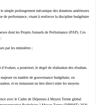
lus le simple prolongement mécanique des dotations antérieures
he de performance, visant à renforcer la discipline budgétaire
nnexes dont les Projets Annuels de Performance (PAP). Ces
:
es par les ministères ;
’évaluer, a posteriori, le degré de réalisation des résultats.
 majeure en matière de gouvernance budgétaire, en
uation, et en instaurant un lien direct entre les moyens
hérence avec le Cadre de Dépenses à Moyen Terme global
e Programmation Budgétaire à Moyen Terme (DPBMT) 2026-