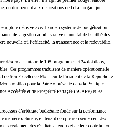
s notre pays. En effet, il s’agit du premier budget élaboré
me, conformément aux dispositions de la Loi organique
rupture décisive avec l’ancien système de budgétisation
nce de la gestion administrative et une faible lisibilité des
e nouvelle où l’efficacité, la transparence et la redevabilité
cture désormais autour de 108 programmes et 24 dotations,
ables. Ces programmes traduisent de manière opérationnelle
oral de Son Excellence Monsieur le Président de la République
tion pour la Patrie » présenté dans la Politique
nce Accélérée et de Prospérité Partagée (SCAPP) et les
processus d’arbitrage budgétaire fondé sur la performance.
s de manière optimale, en tenant compte non seulement des
mais également des résultats attendus et de leur contribution