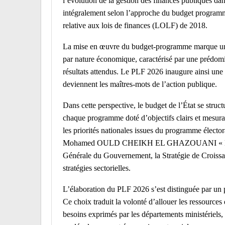
l’évolution de la gestion des finances publiques dan
intégralement selon l’approche du budget program
relative aux lois de finances (LOLF) de 2018.
La mise en œuvre du budget-programme marque une 
par nature économique, caractérisé par une prédomina
résultats attendus. Le PLF 2026 inaugure ainsi une èr
deviennent les maîtres-mots de l’action publique.
Dans cette perspective, le budget de l’État se stru
chaque programme doté d’objectifs clairs et mesur
les priorités nationales issues du programme élect
Mohamed OULD CHEIKH EL GHAZOUANI « Mon ambi
Générale du Gouvernement, la Stratégie de Croissa
stratégies sectorielles.
L’élaboration du PLF 2026 s’est distinguée par un 
Ce choix traduit la volonté d’allouer les ressource
besoins exprimés par les départements ministériels, 