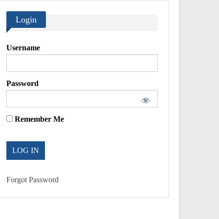
Login
Username
Password
Remember Me
Forgot Password