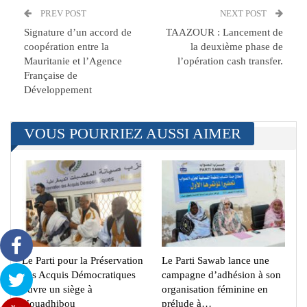
PREV POST
NEXT POST
Signature d’un accord de
TAAZOUR : Lancement de
coopération entre la
la deuxième phase de
Mauritanie et l’Agence
l’opération cash transfer.
Française de
Développement
VOUS POURRIEZ AUSSI AIMER
Le Parti pour la Préservation
Le Parti Sawab lance une
des Acquis Démocratiques
campagne d’adhésion à son
ouvre un siège à
organisation féminine en
Nouadhibou
prélude à…