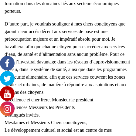
formation dans des domaines liés aux secteurs économiques
porteurs.
D’autre part, je voudrais souligner à mes chers concitoyens que
garantir leur accès décent aux services de base est une
préoccupation majeure et un impératif absolu pour moi. Je
travaillerai afin que chaque citoyen puisse accéder aux services
d’eau, de santé et d’alimentation sans aucun problème. Pour ce
faire, j’investirai davantage dans les réseaux d’approvisionnement
en eau, dans le système de santé, ainsi que dans les programmes
de sécurité alimentaire, afin que ces services couvrent les zones
rurales et urbaines, de manière à répondre aux aspirations et aux
besoins des citoyens.
Excellence et cher frère, Monsieur le président
Excellences Messieurs les Présidents
Distingués invités,
Mesdames et Messieurs Chers concitoyens,
Le développement culturel et social est au centre de mes