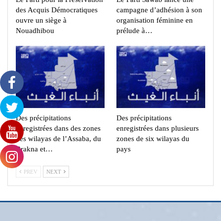
des Acquis Démocratiques
campagne d’adhésion à son
ouvre un siège à
organisation féminine en
Nouadhibou
prélude à…
Des précipitations
Des précipitations
enregistrées dans des zones
enregistrées dans plusieurs
des wilayas de l’Assaba, du
zones de six wilayas du
Brakna et…
pays
PREV
NEXT