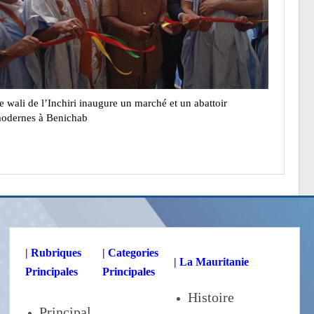
e wali de l’Inchiri inaugure un marché et un abattoir
odernes à Benichab
| Rubriques
| Categories
| La Mauritanie
Principales
Principales
Histoire
Principal